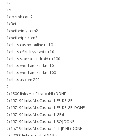
17
18
1x-betph.com2
1xBet
1xbetbetmy.com2
1xbetbetph.com2
1xslots-casino-online.ru 10
1xslots-oficialnyy-sayt.ru 10
1xslots-skachat-android.ru 100
1xslots-vhod-android.ru 10
1xslots-vhod-android.ru 100
1xslots.us.com 200
2
2) 1500 links Mix Casino (NL) DONE
2) 157190 links Mix Casino (1-FR-DE-GR)
2) 157190 links Mix Casino (1-FR-DE-GR) DONE
2) 157190 links Mix Casino (1-GR)1
2) 157190 links Mix Casino (1-RO) DONE
2) 157190 links Mix Casino (4-IT-JP-NL) DONE
2) 22000 links English SMM Panel