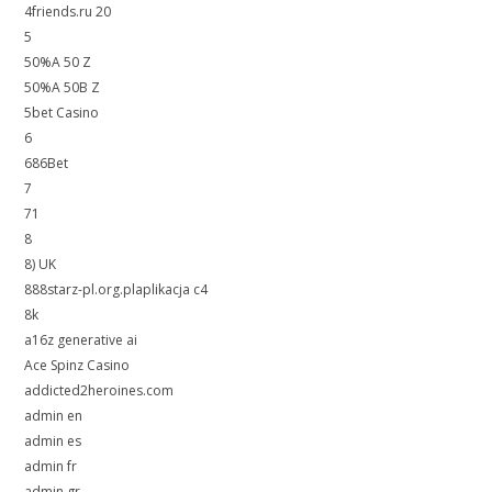
4friends.ru 20
5
50%A 50 Z
50%A 50B Z
5bet Casino
6
686Bet
7
71
8
8) UK
888starz-pl.org.plaplikacja c4
8k
a16z generative ai
Ace Spinz Casino
addicted2heroines.com
admin en
admin es
admin fr
admin gr