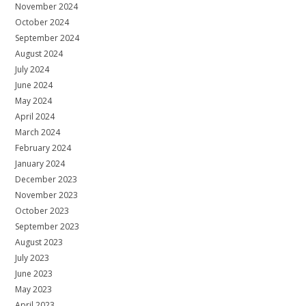
November 2024
October 2024
September 2024
August 2024
July 2024
June 2024
May 2024
April 2024
March 2024
February 2024
January 2024
December 2023
November 2023
October 2023
September 2023
August 2023
July 2023
June 2023
May 2023
April 2023