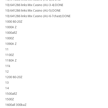
10) 641286 links Mix Casino (AU-3-4) DONE
10) 641286 links Mix Casino (AU-5) DONE
10) 641286 links Mix Casino (AU-6-7chast) DONE
1000 80-20Z
1000A Z
1000allZ
1000Z
1090A Z
11
1100Z
1180A Z
11k
12
1200 80-20Z
13
14
1500allZ
1500Z
1600all 300baZ