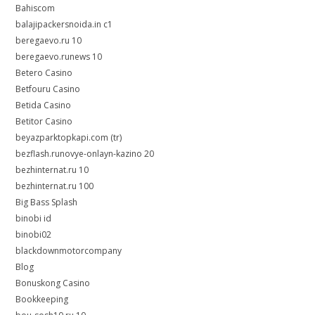
Bahiscom
balajipackersnoida.in c1
beregaevo.ru 10
beregaevo.runews 10
Betero Casino
Betfouru Casino
Betida Casino
Betitor Casino
beyazparktopkapi.com (tr)
bezflash.runovye-onlayn-kazino 20
bezhinternat.ru 10
bezhinternat.ru 100
Big Bass Splash
binobi id
binobi02
blackdownmotorcompany
Blog
Bonuskong Casino
Bookkeeping