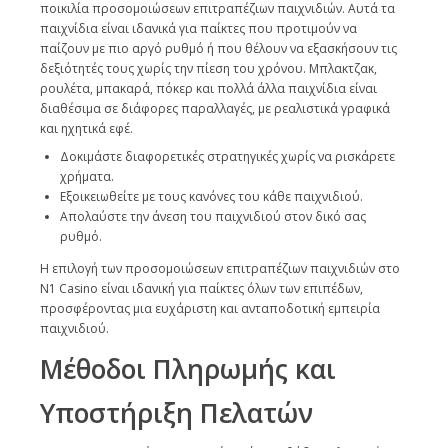
ποικιλία προσομοιώσεων επιτραπέζιων παιχνιδιών. Αυτά τα
παιχνίδια είναι ιδανικά για παίκτες που προτιμούν να
παίζουν με πιο αργό ρυθμό ή που θέλουν να εξασκήσουν τις
δεξιότητές τους χωρίς την πίεση του χρόνου. Μπλακτζακ,
ρουλέτα, μπακαρά, πόκερ και πολλά άλλα παιχνίδια είναι
διαθέσιμα σε διάφορες παραλλαγές, με ρεαλιστικά γραφικά
και ηχητικά εφέ.
Δοκιμάστε διαφορετικές στρατηγικές χωρίς να ρισκάρετε
χρήματα.
Εξοικειωθείτε με τους κανόνες του κάθε παιχνιδιού.
Απολαύστε την άνεση του παιχνιδιού στον δικό σας
ρυθμό.
Η επιλογή των προσομοιώσεων επιτραπέζιων παιχνιδιών στο
N1 Casino είναι ιδανική για παίκτες όλων των επιπέδων,
προσφέροντας μια ευχάριστη και ανταποδοτική εμπειρία
παιχνιδιού.
Μέθοδοι Πληρωμής και
Υποστήριξη Πελατών