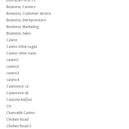
bou-sosh10.ru 10
Business, Careers
Business, Customer Service
Business, Entrepreneurs
Business, Marketing
Business, Sales
Casino
Casino ohne Lugas
Casino ohne oasis
casino1
casino2
casino3
casino4
Casinovice ca
Casinovice uk
Casoola Καζίνο
CH
ChanceBit Casino
Chicken Road
Chicken Road 2