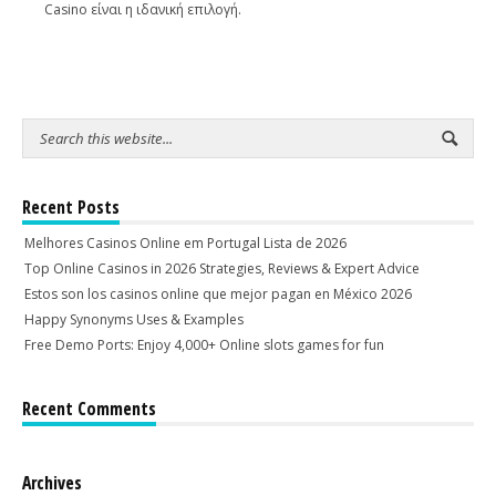
Casino είναι η ιδανική επιλογή.
Recent Posts
Melhores Casinos Online em Portugal Lista de 2026
Top Online Casinos in 2026 Strategies, Reviews & Expert Advice
Estos son los casinos online que mejor pagan en México 2026
Happy Synonyms Uses & Examples
Free Demo Ports: Enjoy 4,000+ Online slots games for fun
Recent Comments
Archives