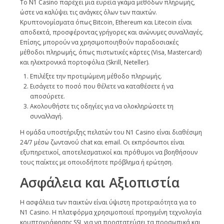
Το N1 Casino παρέχει μια ευρεία γκάμα μεθόδων πληρωμής,
ώστε να καλύψει τις ανάγκες όλων των παικτών.
Κρυπτονομίσματα όπως Bitcoin, Ethereum και Litecoin είναι
αποδεκτά, προσφέροντας γρήγορες και ανώνυμες συναλλαγές.
Επίσης, μπορούν να χρησιμοποιηθούν παραδοσιακές
μέθοδοι πληρωμής, όπως πιστωτικές κάρτες (Visa, Mastercard)
και ηλεκτρονικά πορτοφόλια (Skrill, Neteller).
Επιλέξτε την προτιμώμενη μέθοδο πληρωμής.
Εισάγετε το ποσό που θέλετε να καταθέσετε ή να
αποσύρετε.
Ακολουθήστε τις οδηγίες για να ολοκληρώσετε τη
συναλλαγή.
Η ομάδα υποστήριξης πελατών του N1 Casino είναι διαθέσιμη
24/7 μέσω ζωντανού chat και email. Οι εκπρόσωποι είναι
εξυπηρετικοί, αποτελεσματικοί και πρόθυμοι να βοηθήσουν
τους παίκτες με οποιοδήποτε πρόβλημα ή ερώτηση.
Ασφάλεια και Αξιοπιστία
Η ασφάλεια των παικτών είναι ύψιστη προτεραιότητα για το
N1 Casino. Η πλατφόρμα χρησιμοποιεί προηγμένη τεχνολογία
κρυπτογράφησης SSL για να προστατεύσει τα προσωπικά και