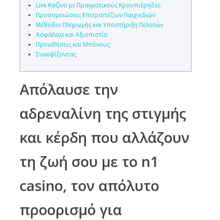
Live Καζίνο με Πραγματικούς Κρουπιέρηδες
Προσομοιώσεις Επιτραπέζιων Παιχνιδιών
Μέθοδοι Πληρωμής και Υποστήριξη Πελατών
Ασφάλεια και Αξιοπιστία
Προωθήσεις και Μπόνους
Συνοψίζοντας
Απόλαυσε την
αδρεναλίνη της στιγμής
και κέρδη που αλλάζουν
τη ζωή σου με το n1
casino, τον απόλυτο
προορισμό για