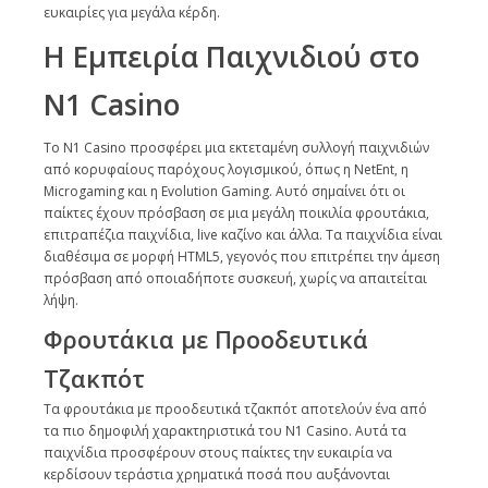
ευκαιρίες για μεγάλα κέρδη.
Η Εμπειρία Παιχνιδιού στο
N1 Casino
Το N1 Casino προσφέρει μια εκτεταμένη συλλογή παιχνιδιών
από κορυφαίους παρόχους λογισμικού, όπως η NetEnt, η
Microgaming και η Evolution Gaming. Αυτό σημαίνει ότι οι
παίκτες έχουν πρόσβαση σε μια μεγάλη ποικιλία φρουτάκια,
επιτραπέζια παιχνίδια, live καζίνο και άλλα. Τα παιχνίδια είναι
διαθέσιμα σε μορφή HTML5, γεγονός που επιτρέπει την άμεση
πρόσβαση από οποιαδήποτε συσκευή, χωρίς να απαιτείται
λήψη.
Φρουτάκια με Προοδευτικά
Τζακπότ
Τα φρουτάκια με προοδευτικά τζακπότ αποτελούν ένα από
τα πιο δημοφιλή χαρακτηριστικά του N1 Casino. Αυτά τα
παιχνίδια προσφέρουν στους παίκτες την ευκαιρία να
κερδίσουν τεράστια χρηματικά ποσά που αυξάνονται