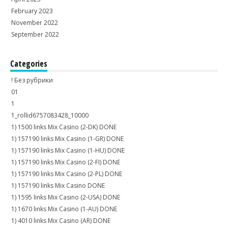
February 2023
November 2022
September 2022
Categories
! Без рубрики
01
1
1_rollid6757083428_10000
1) 1500 links Mix Casino (2-DK) DONE
1) 157190 links Mix Casino (1-GR) DONE
1) 157190 links Mix Casino (1-HU) DONE
1) 157190 links Mix Casino (2-FI) DONE
1) 157190 links Mix Casino (2-PL) DONE
1) 157190 links Mix Casino DONE
1) 1595 links Mix Casino (2-USA) DONE
1) 1670 links Mix Casino (1-AU) DONE
1) 4010 links Mix Casino (AR) DONE