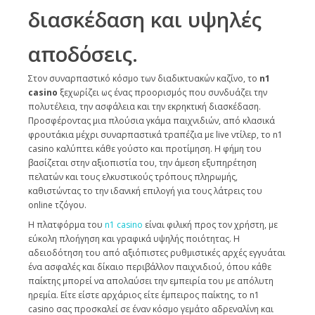
διασκέδαση και υψηλές
αποδόσεις.
Στον συναρπαστικό κόσμο των διαδικτυακών καζίνο, το
n1
casino
ξεχωρίζει ως ένας προορισμός που συνδυάζει την
πολυτέλεια, την ασφάλεια και την εκρηκτική διασκέδαση.
Προσφέροντας μια πλούσια γκάμα παιχνιδιών, από κλασικά
φρουτάκια μέχρι συναρπαστικά τραπέζια με live ντίλερ, το n1
casino καλύπτει κάθε γούστο και προτίμηση. Η φήμη του
βασίζεται στην αξιοπιστία του, την άμεση εξυπηρέτηση
πελατών και τους ελκυστικούς τρόπους πληρωμής,
καθιστώντας το την ιδανική επιλογή για τους λάτρεις του
online τζόγου.
Η πλατφόρμα του
n1 casino
είναι φιλική προς τον χρήστη, με
εύκολη πλοήγηση και γραφικά υψηλής ποιότητας. Η
αδειοδότηση του από αξιόπιστες ρυθμιστικές αρχές εγγυάται
ένα ασφαλές και δίκαιο περιβάλλον παιχνιδιού, όπου κάθε
παίκτης μπορεί να απολαύσει την εμπειρία του με απόλυτη
ηρεμία. Είτε είστε αρχάριος είτε έμπειρος παίκτης, το n1
casino σας προσκαλεί σε έναν κόσμο γεμάτο αδρεναλίνη και