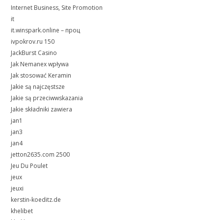
Internet Business, Site Promotion
it
it.winspark.online – проц
ivpokrov.ru 150
JackBurst Casino
Jak Nemanex wpływa
Jak stosować Keramin
Jakie są najczęstsze
Jakie są przeciwwskazania
Jakie składniki zawiera
jan1
jan3
jan4
jetton2635.com 2500
Jeu Du Poulet
jeux
jeuxi
kerstin-koeditz.de
khelibet