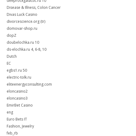
deeprockgalactic.ru 10
Disease & Illness, Colon Cancer
Divas Luck Casino
divorcescience.org (tr)
domovar-shop.ru
dopZ
doubelochka.ru 10
ds-elochka.ru 4, 6-8, 10
Dutch
EC
egbs1.ru 50
electric-tolk.ru
eliteenergyconsulting.com
eloncasino2
eloncasino3
EmirBet Casino
eng
Euro Bets IT
Fashion, Jewelry
feb_rb