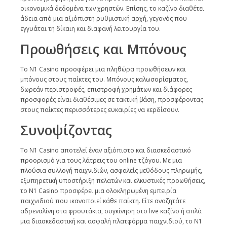
οικονομικά δεδομένα των χρηστών. Επίσης, το καζίνο διαθέτει
άδεια από μια αξιόπιστη ρυθμιστική αρχή, γεγονός που
εγγυάται τη δίκαιη και διαφανή λειτουργία του.
Προωθήσεις και Μπόνους
Το N1 Casino προσφέρει μια πληθώρα προωθήσεων και
μπόνους στους παίκτες του. Μπόνους καλωσορίσματος,
δωρεάν περιστροφές, επιστροφή χρημάτων και διάφορες
προσφορές είναι διαθέσιμες σε τακτική βάση, προσφέροντας
στους παίκτες περισσότερες ευκαιρίες να κερδίσουν.
Συνοψίζοντας
Το N1 Casino αποτελεί έναν αξιόπιστο και διασκεδαστικό
προορισμό για τους λάτρεις του online τζόγου. Με μια
πλούσια συλλογή παιχνιδιών, ασφαλείς μεθόδους πληρωμής,
εξυπηρετική υποστήριξη πελατών και ελκυστικές προωθήσεις,
το N1 Casino προσφέρει μια ολοκληρωμένη εμπειρία
παιχνιδιού που ικανοποιεί κάθε παίκτη. Είτε αναζητάτε
αδρεναλίνη στα φρουτάκια, συγκίνηση στο live καζίνο ή απλά
μια διασκεδαστική και ασφαλή πλατφόρμα παιχνιδιού, το N1