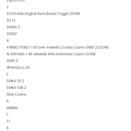
2sport.info
3
3) 550 links English Rare Breed Trigger DONE
30.12
3000A Z
3000Z
4
4 WEKS TASK) 1100 over 4 weeks Croatia Casino (WEK 2) DONE
4) 440 links + 85 sitewide links Indonesia Casino DONE
430A Z
4friends.ru 20
5
50%A 50 Z
50%A 50B Z
5bet Casino
6
686Bet
7
71
8