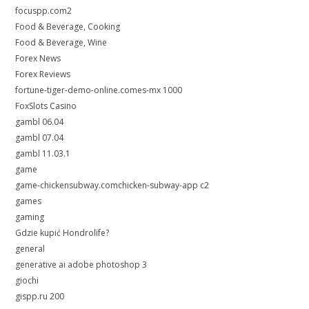
focuspp.com2
Food & Beverage, Cooking
Food & Beverage, Wine
Forex News
Forex Reviews
fortune-tiger-demo-online.comes-mx 1000
FoxSlots Casino
gambl 06.04
gambl 07.04
gambl 11.03.1
game
game-chickensubway.comchicken-subway-app c2
games
gaming
Gdzie kupić Hondrolife?
general
generative ai adobe photoshop 3
giochi
gispp.ru 200