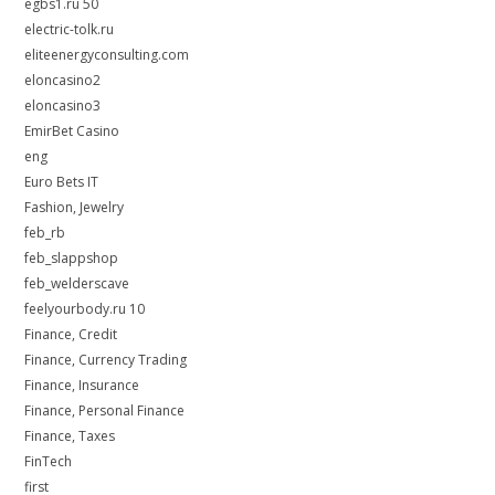
egbs1.ru 50
electric-tolk.ru
eliteenergyconsulting.com
eloncasino2
eloncasino3
EmirBet Casino
eng
Euro Bets IT
Fashion, Jewelry
feb_rb
feb_slappshop
feb_welderscave
feelyourbody.ru 10
Finance, Credit
Finance, Currency Trading
Finance, Insurance
Finance, Personal Finance
Finance, Taxes
FinTech
first