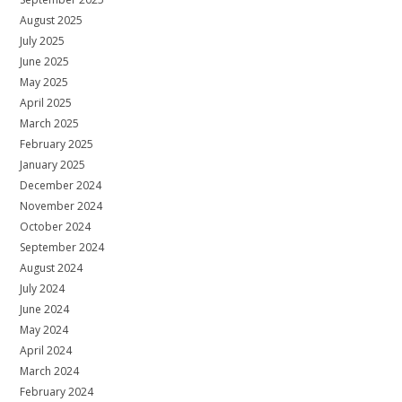
August 2025
July 2025
June 2025
May 2025
April 2025
March 2025
February 2025
January 2025
December 2024
November 2024
October 2024
September 2024
August 2024
July 2024
June 2024
May 2024
April 2024
March 2024
February 2024