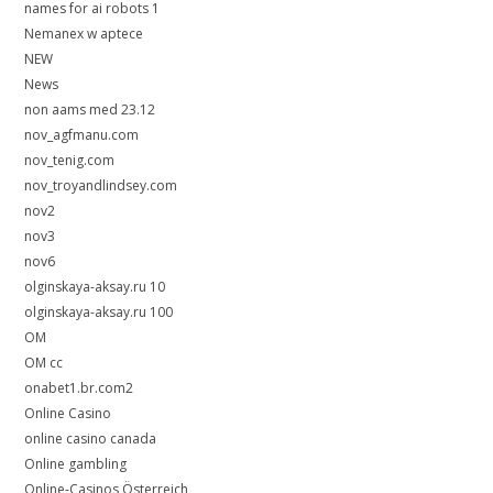
names for ai robots 1
Nemanex w aptece
NEW
News
non aams med 23.12
nov_agfmanu.com
nov_tenig.com
nov_troyandlindsey.com
nov2
nov3
nov6
olginskaya-aksay.ru 10
olginskaya-aksay.ru 100
OM
OM cc
onabet1.br.com2
Online Casino
online casino canada
Online gambling
Online-Casinos Österreich