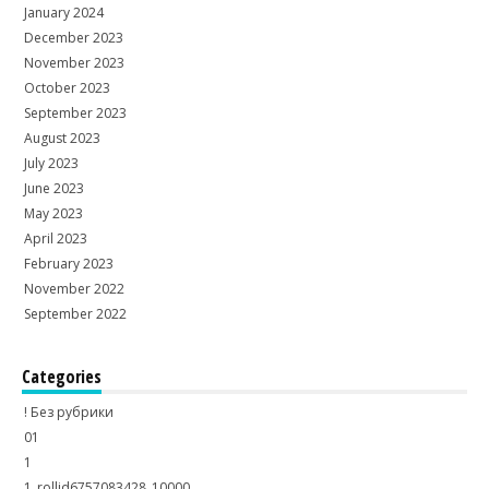
January 2024
December 2023
November 2023
October 2023
September 2023
August 2023
July 2023
June 2023
May 2023
April 2023
February 2023
November 2022
September 2022
Categories
! Без рубрики
01
1
1_rollid6757083428_10000