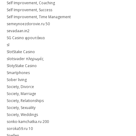
Self Improvement, Coaching
Self Improvement, Success
Self Improvement, Time Management
semeynoezdorovie.ru 50
sevadaan.in2
SG Casino φρουτάκια
sl
SlotStake Casino
slotsvader πληρωμές
SlotyStake Casino
Smartphones
Sober living
Society, Divorce
Society, Marriage
Society, Relationships
Society, Sexuality
Society, Weddings
sonko-kamchatka.ru 200
soroka59.ru 10
Spellen