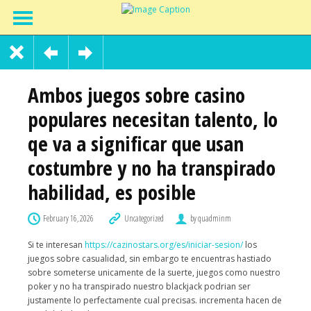
Ambos juegos sobre casino
populares necesitan talento, lo
qe va a significar que usan
costumbre y no ha transpirado
habilidad, es posible
February 16, 2026
Uncategorized
by quadminm
Si te interesan
https://cazinostars.org/es/iniciar-sesion/
los
juegos sobre casualidad, sin embargo te encuentras hastiado
sobre someterse unicamente de la suerte, juegos como nuestro
poker y no ha transpirado nuestro blackjack podrian ser
justamente lo perfectamente cual precisas. incrementa hacen de