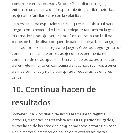
comprometer su recursos. Se podri? estudiar las reglas,
enterarse una tecnica de el esparcimiento, percibir metodos
asi� como familiarizarte con la volatilidad.
Esto es sin duda especialmente cualquier maniobra util para
juegos como novedad o bien complejos Y tambien en la gran
informacion podri�a ser se podri? encontrarlo con facilidad.
dados de balde, disco poquer de balde, blackjack sin cargo,
ranuras libres y ruleta regalado Juegos. Cree los juegos gratuitos
como un farmacia de praxis asi� como experimenta en
compania de otras apuestas. Una vez que os pases alrededor
del entretenimiento en compania de recursos real, vas a tener
de mas confianza y no ha transpirado reduciras las errores
caros.
10. Continua hacen de
resultados
Sostener una Subsidiario de las clases de juegoRegistra
victorias, derrotas, titulos sobre apuestas, partidos jugados,
durabilidad de las especies asi� como todo estrategia usada.
Con el tiempo, este tipo de causa de textos os ayudara a