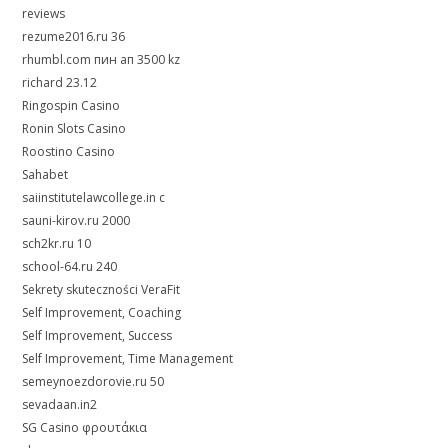
reviews
rezume2016.ru 36
rhumbl.com пин ап 3500 kz
richard 23.12
Ringospin Casino
Ronin Slots Casino
Roostino Casino
Sahabet
saiinstitutelawcollege.in c
sauni-kirov.ru 2000
sch2kr.ru 10
school-64.ru 240
Sekrety skuteczności VeraFit
Self Improvement, Coaching
Self Improvement, Success
Self Improvement, Time Management
semeynoezdorovie.ru 50
sevadaan.in2
SG Casino φρουτάκια