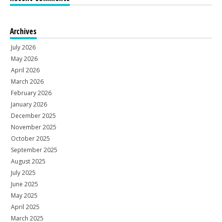
Archives
July 2026
May 2026
April 2026
March 2026
February 2026
January 2026
December 2025
November 2025
October 2025
September 2025
August 2025
July 2025
June 2025
May 2025
April 2025
March 2025