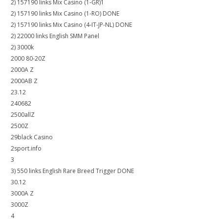
2) 157190 links Mix Casino (1-GR)1
2) 157190 links Mix Casino (1-RO) DONE
2) 157190 links Mix Casino (4-IT-JP-NL) DONE
2) 22000 links English SMM Panel
2) 3000k
2000 80-20Z
2000A Z
2000AB Z
23.12
240682
2500allZ
2500Z
29black Casino
2sport.info
3
3) 550 links English Rare Breed Trigger DONE
30.12
3000A Z
3000Z
4