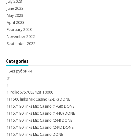
July 2023
June 2023
May 2023
April 2023
February 2023
November 2022
September 2022
Categories
! Без рубрики
01
1
1_rollid6757083428_10000
1) 1500 links Mix Casino (2-DK) DONE
1) 157190 links Mix Casino (1-GR) DONE
1) 157190 links Mix Casino (1-HU) DONE
1) 157190 links Mix Casino (2-FI) DONE
1) 157190 links Mix Casino (2-PL) DONE
1) 157190 links Mix Casino DONE