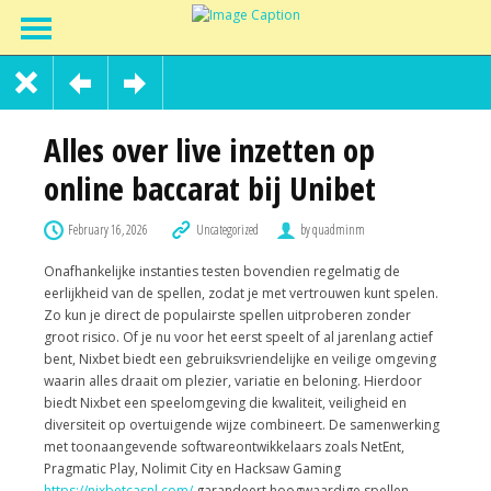
Alles over live inzetten op
online baccarat bij Unibet
February 16, 2026
Uncategorized
by quadminm
Onafhankelijke instanties testen bovendien regelmatig de
eerlijkheid van de spellen, zodat je met vertrouwen kunt spelen.
Zo kun je direct de populairste spellen uitproberen zonder
groot risico. Of je nu voor het eerst speelt of al jarenlang actief
bent, Nixbet biedt een gebruiksvriendelijke en veilige omgeving
waarin alles draait om plezier, variatie en beloning. Hierdoor
biedt Nixbet een speelomgeving die kwaliteit, veiligheid en
diversiteit op overtuigende wijze combineert. De samenwerking
met toonaangevende softwareontwikkelaars zoals NetEnt,
Pragmatic Play, Nolimit City en Hacksaw Gaming
https://nixbetcasnl.com/
garandeert hoogwaardige spellen,