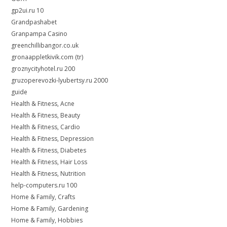
gp2ui.ru 10
Grandpashabet
Granpampa Casino
greenchillibangor.co.uk
gronaappletkivik.com (tr)
groznycityhotel.ru 200
gruzoperevozki-lyubertsy.ru 2000
guide
Health & Fitness, Acne
Health & Fitness, Beauty
Health & Fitness, Cardio
Health & Fitness, Depression
Health & Fitness, Diabetes
Health & Fitness, Hair Loss
Health & Fitness, Nutrition
help-computers.ru 100
Home & Family, Crafts
Home & Family, Gardening
Home & Family, Hobbies