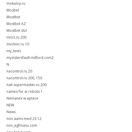
mokuloy.ru
Mosbet
Mostbet
Mostbet AZ
Mostbet dol
mrict.ru 200
mvclinic.ru 10
my_texts
mysistersfault-milford.com2
N
nacontrol.ru 20
nacontrol.ru 200, 150
nail-supermaster.ru 200
names for ai robots 1
Nemanex w aptece
NEW
News
non aams med 23.12
nov_agfmanu.com