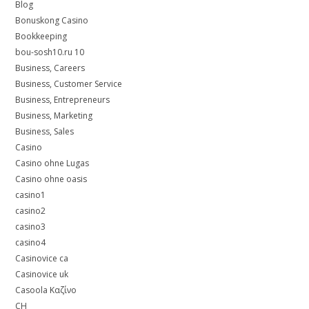
Blog
Bonuskong Casino
Bookkeeping
bou-sosh10.ru 10
Business, Careers
Business, Customer Service
Business, Entrepreneurs
Business, Marketing
Business, Sales
Casino
Casino ohne Lugas
Casino ohne oasis
casino1
casino2
casino3
casino4
Casinovice ca
Casinovice uk
Casoola Καζίνο
CH