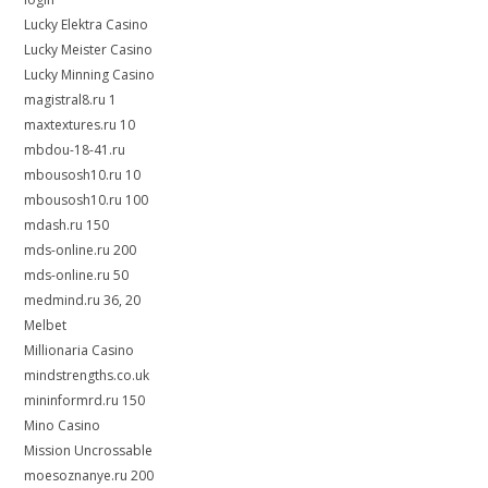
Lucky Elektra Casino
Lucky Meister Casino
Lucky Minning Casino
magistral8.ru 1
maxtextures.ru 10
mbdou-18-41.ru
mbousosh10.ru 10
mbousosh10.ru 100
mdash.ru 150
mds-online.ru 200
mds-online.ru 50
medmind.ru 36, 20
Melbet
Millionaria Casino
mindstrengths.co.uk
mininformrd.ru 150
Mino Casino
Mission Uncrossable
moesoznanye.ru 200