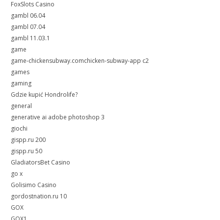
FoxSlots Casino
gambl 06.04
gambl 07.04
gambl 11.03.1
game
game-chickensubway.comchicken-subway-app c2
games
gaming
Gdzie kupić Hondrolife?
general
generative ai adobe photoshop 3
giochi
gispp.ru 200
gispp.ru 50
GladiatorsBet Casino
go x
Golisimo Casino
gordostnation.ru 10
GOX
GOX1