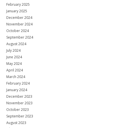
February 2025
January 2025
December 2024
November 2024
October 2024
September 2024
August 2024
July 2024
June 2024
May 2024
April 2024
March 2024
February 2024
January 2024
December 2023
November 2023
October 2023
September 2023
August 2023