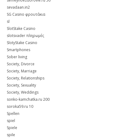
semeynoezdorovie.ru 50
sevadaan.in2
SG Casino φρουτάκια
sl
SlotStake Casino
slotsvader πληρωμές
SlotyStake Casino
Smartphones
Sober living
Society, Divorce
Society, Marriage
Society, Relationships
Society, Sexuality
Society, Weddings
sonko-kamchatka.ru 200
soroka59.ru 10
Spellen
spiel
Spiele
spile