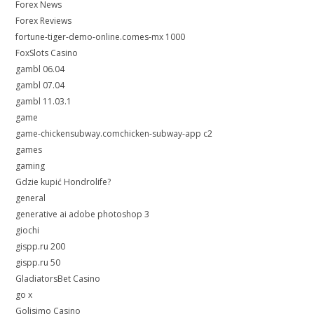
Forex News
Forex Reviews
fortune-tiger-demo-online.comes-mx 1000
FoxSlots Casino
gambl 06.04
gambl 07.04
gambl 11.03.1
game
game-chickensubway.comchicken-subway-app c2
games
gaming
Gdzie kupić Hondrolife?
general
generative ai adobe photoshop 3
giochi
gispp.ru 200
gispp.ru 50
GladiatorsBet Casino
go x
Golisimo Casino