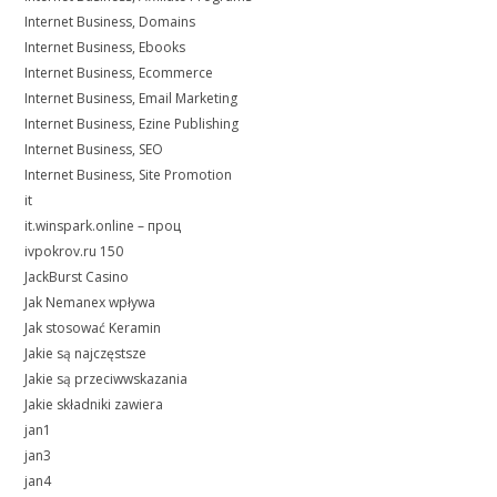
Internet Business, Domains
Internet Business, Ebooks
Internet Business, Ecommerce
Internet Business, Email Marketing
Internet Business, Ezine Publishing
Internet Business, SEO
Internet Business, Site Promotion
it
it.winspark.online – проц
ivpokrov.ru 150
JackBurst Casino
Jak Nemanex wpływa
Jak stosować Keramin
Jakie są najczęstsze
Jakie są przeciwwskazania
Jakie składniki zawiera
jan1
jan3
jan4