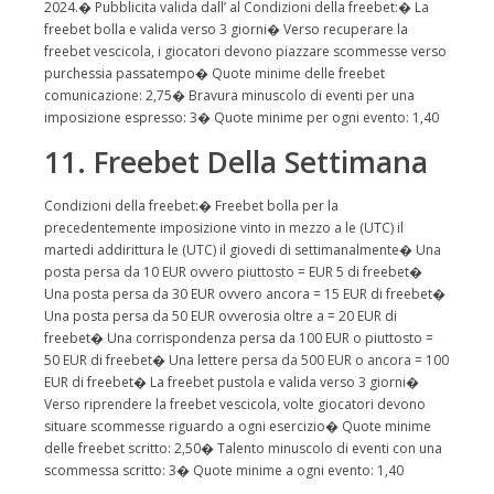
2024.� Pubblicita valida dall’ al Condizioni della freebet:� La
freebet bolla e valida verso 3 giorni� Verso recuperare la
freebet vescicola, i giocatori devono piazzare scommesse verso
purchessia passatempo� Quote minime delle freebet
comunicazione: 2,75� Bravura minuscolo di eventi per una
imposizione espresso: 3� Quote minime per ogni evento: 1,40
11. Freebet Della Settimana
Condizioni della freebet:� Freebet bolla per la
precedentemente imposizione vinto in mezzo a le (UTC) il
martedi addirittura le (UTC) il giovedi di settimanalmente� Una
posta persa da 10 EUR ovvero piuttosto = EUR 5 di freebet�
Una posta persa da 30 EUR ovvero ancora = 15 EUR di freebet�
Una posta persa da 50 EUR ovverosia oltre a = 20 EUR di
freebet� Una corrispondenza persa da 100 EUR o piuttosto =
50 EUR di freebet� Una lettere persa da 500 EUR o ancora = 100
EUR di freebet� La freebet pustola e valida verso 3 giorni�
Verso riprendere la freebet vescicola, volte giocatori devono
situare scommesse riguardo a ogni esercizio� Quote minime
delle freebet scritto: 2,50� Talento minuscolo di eventi con una
scommessa scritto: 3� Quote minime a ogni evento: 1,40