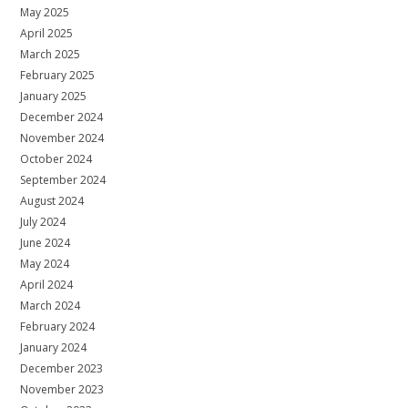
May 2025
April 2025
March 2025
February 2025
January 2025
December 2024
November 2024
October 2024
September 2024
August 2024
July 2024
June 2024
May 2024
April 2024
March 2024
February 2024
January 2024
December 2023
November 2023