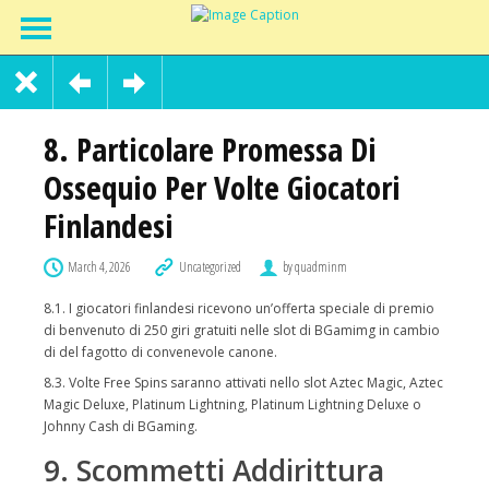
8. Particolare Promessa Di
Ossequio Per Volte Giocatori
Finlandesi
March 4, 2026
Uncategorized
by quadminm
8.1. I giocatori finlandesi ricevono un’offerta speciale di premio
di benvenuto di 250 giri gratuiti nelle slot di BGamimg in cambio
di del fagotto di convenevole canone.
8.3. Volte Free Spins saranno attivati nello slot Aztec Magic, Aztec
Magic Deluxe, Platinum Lightning, Platinum Lightning Deluxe o
Johnny Cash di BGaming.
9. Scommetti Addirittura