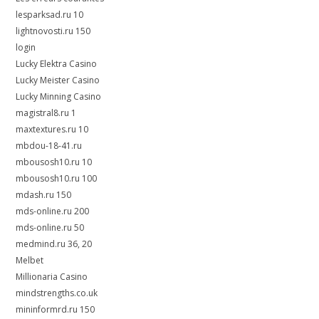
lesparksad.ru 10
lightnovosti.ru 150
login
Lucky Elektra Casino
Lucky Meister Casino
Lucky Minning Casino
magistral8.ru 1
maxtextures.ru 10
mbdou-18-41.ru
mbousosh10.ru 10
mbousosh10.ru 100
mdash.ru 150
mds-online.ru 200
mds-online.ru 50
medmind.ru 36, 20
Melbet
Millionaria Casino
mindstrengths.co.uk
mininformrd.ru 150