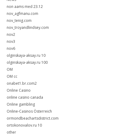
non aams med 23.12
nov_agfmanu.com
nov_tenig.com
nov_troyandlindsey.com
nov2
nov3
nov6
olginskaya-aksay.ru 10
olginskaya-aksay.ru 100
OM
OM cc
onabet1.br.com2
Online Casino
online casino canada
Online gambling
Online-Casinos Österreich
ormondbeachartsdistrict.com
ortokonovalov.ru 10
other