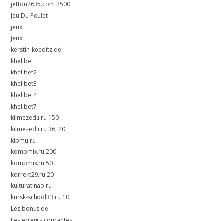
jetton2635.com 2500
Jeu Du Poulet
jeux
jeuxi
kerstin-koeditz.de
khelibet
khelibet2
khelibet3
khelibet4
khelibet7
kilmezedu.ru 150
kilmezedu.ru 36, 20
kipmu.ru
kompmix.ru 200
kompmix.ru 50
korrekt29.ru 20
kulturatinao.ru
kursk-school33.ru 10
Les bonus de
Les erreurs courantes