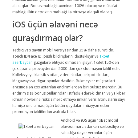
alacaqlar. Bonus məbləği təxminən 100% olacaq və mükafat
məbləği ilkin depozitin məbləği ilə birbaşa əlaqəli olacaq.
iOS üçün əlavəni necə
quraşdırmaq olar?
Tətbiq veb saytın mobil versiyasından 35% daha sürətlidir,
Touch ID/Face ID, push bildirişlərini dəstəkləyir və
1xbet
azerbaycan
güzgülərə ehtiyac olmadan işləyir. 1xBet 150-dən
çox aparıcı provayderdən 5000-dən çox slot maşını təklif edir.
Kolleksiyaya klassik slotlar, video slotlar, cekpot slotları,
Megaways və digər oyunlar daxildir. Bukmeyker müştəriləri
arasında ən çox axtarılan endirimlərdən biri pulsuz mərcdir. Bu
endirim sizə bonus pullarından istifadə edərək idman və ya kiber
idman növlərinə risksiz mərc etməyə imkan verir. Bonusların sayı
həmişə onu almaq üçün bütün qaydaları müəyyən edən
promosyon təklifindən asılı ola bilər.
Android və iOS üçün 1xBet mobil
əlavəsi, mərc edərkən sərbəstliyə və
rahatlığa dəyər verənlər üçün