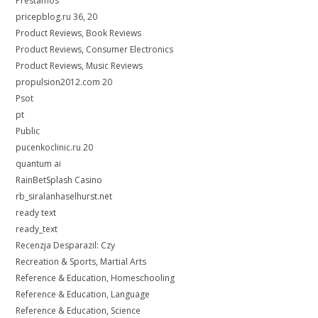
Prestamos
pricepblog.ru 36, 20
Product Reviews, Book Reviews
Product Reviews, Consumer Electronics
Product Reviews, Music Reviews
propulsion2012.com 20
Psot
pt
Public
pucenkoclinic.ru 20
quantum ai
RainBetSplash Casino
rb_siralanhaselhurst.net
ready text
ready_text
Recenzja Desparazil: Czy
Recreation & Sports, Martial Arts
Reference & Education, Homeschooling
Reference & Education, Language
Reference & Education, Science