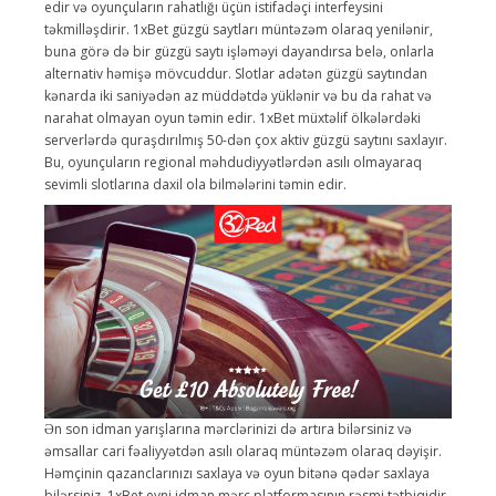
edir və oyunçuların rahatlığı üçün istifadəçi interfeysini
təkmilləşdirir. 1xBet güzgü saytları müntəzəm olaraq yenilənir,
buna görə də bir güzgü saytı işləməyi dayandırsa belə, onlarla
alternativ həmişə mövcuddur. Slotlar adətən güzgü saytından
kənarda iki saniyədən az müddətdə yüklənir və bu da rahat və
narahat olmayan oyun təmin edir. 1xBet müxtəlif ölkələrdəki
serverlərdə quraşdırılmış 50-dən çox aktiv güzgü saytını saxlayır.
Bu, oyunçuların regional məhdudiyyətlərdən asılı olmayaraq
sevimli slotlarına daxil ola bilmələrini təmin edir.
Ən son idman yarışlarına mərclərinizi də artıra bilərsiniz və
əmsallar cari fəaliyyətdən asılı olaraq müntəzəm olaraq dəyişir.
Həmçinin qazanclarınızı saxlaya və oyun bitənə qədər saxlaya
bilərsiniz. 1xBet eyni idman mərc platformasının rəsmi tətbiqidir.