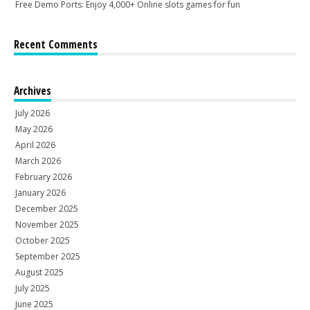
Free Demo Ports: Enjoy 4,000+ Online slots games for fun
Recent Comments
Archives
July 2026
May 2026
April 2026
March 2026
February 2026
January 2026
December 2025
November 2025
October 2025
September 2025
August 2025
July 2025
June 2025