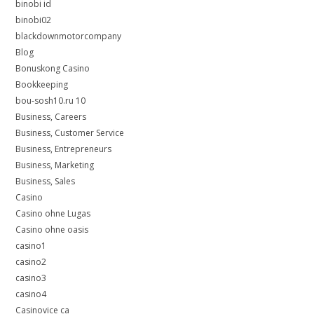
binobi id
binobi02
blackdownmotorcompany
Blog
Bonuskong Casino
Bookkeeping
bou-sosh10.ru 10
Business, Careers
Business, Customer Service
Business, Entrepreneurs
Business, Marketing
Business, Sales
Casino
Casino ohne Lugas
Casino ohne oasis
casino1
casino2
casino3
casino4
Casinovice ca