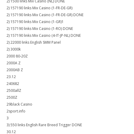
2) 1500 links Mix Casino (NL) DONE
2) 157190 links Mix Casino (1-FR-DE-GR)
2) 157190 links Mix Casino (1-FR-DE-GR) DONE
2) 157190 links Mix Casino (1-GR)1
2) 157190 links Mix Casino (1-RO) DONE
2) 157190 links Mix Casino (4-IT-JP-NL) DONE
2) 22000 links English SMM Panel
2) 3000k
2000 80-20Z
2000A Z
2000AB Z
23.12
240682
2500allZ
2500Z
29black Casino
2sport.info
3
3) 550 links English Rare Breed Trigger DONE
30.12