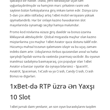
qabaqcıl bir həlldir. Əlavə, yerli istifadəçilər üçün tam
uyğunlaşdırılmışdır və həmçinin mərc şirkətinin rəsmi veb
saytının bütün funksiyalarına giriş imkanı təmin edir. Dünya üzrə
5-dən çox aktiv istifadəçi artıq 1xBet mobil versiyasını yüksək
qiymətləndirib. Hər bir onlayn kazino həvəskarının slot
maşınlarında oynamağı seçdiyi hamıya məlumdur.
Promo kod növlərinə xüsusi giriş daxildir və bonus üzərinə
klikləyərək aktivləşdirilir. Qlobal miqyasda məşhur olan kazino
müştərilərinə çox məşhur 1xBet Aviator qəza slotunu təklif edir.
Hücumçu məhsul tozunun qalxmasını izləyir və bu uçuş zamanı
indeks daim artır. Uduşlarınızı Airbus qəzasından əvvəl və hətta
qarşılıqlı faydalı vurma ilə vaxtında çıxarmaq vacibdir. Bu oyunun
inanılmaz sadəliyinə baxmayaraq, çox populyar olan 1xBet
Aviator-a bənzər oyunlar da oynaya bilərsiniz – SpaceXY,
AviatriX, Spaceman, 1xCash və ya Crash, Candy Crash, Crash
Bonus və digərləri.
1xBet-də RTP üzrə Ən Yaxşı
10 Slot
1xBet jurnalı daim yenilənir, ən son oyun buraxılışlarını təqdim