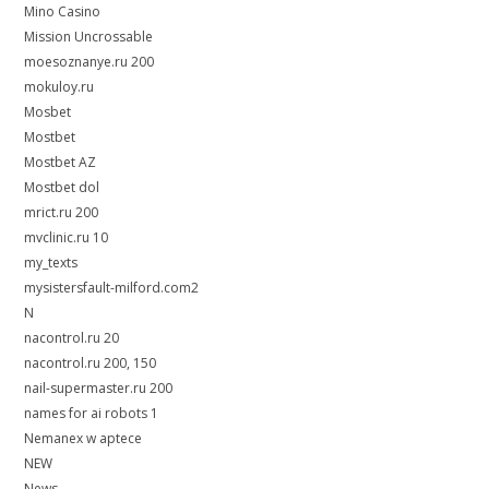
Mino Casino
Mission Uncrossable
moesoznanye.ru 200
mokuloy.ru
Mosbet
Mostbet
Mostbet AZ
Mostbet dol
mrict.ru 200
mvclinic.ru 10
my_texts
mysistersfault-milford.com2
N
nacontrol.ru 20
nacontrol.ru 200, 150
nail-supermaster.ru 200
names for ai robots 1
Nemanex w aptece
NEW
News