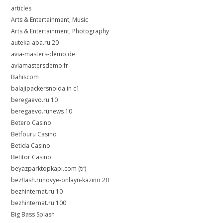
articles
Arts & Entertainment, Music
Arts & Entertainment, Photography
auteka-aba.ru 20
avia-masters-demo.de
aviamastersdemo.fr
Bahiscom
balajipackersnoida.in c1
beregaevo.ru 10
beregaevo.runews 10
Betero Casino
Betfouru Casino
Betida Casino
Betitor Casino
beyazparktopkapi.com (tr)
bezflash.runovye-onlayn-kazino 20
bezhinternat.ru 10
bezhinternat.ru 100
Big Bass Splash