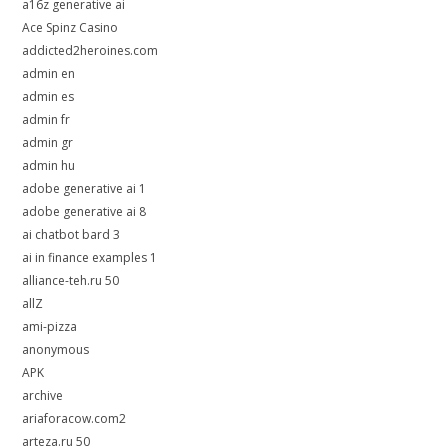
a16z generative ai
Ace Spinz Casino
addicted2heroines.com
admin en
admin es
admin fr
admin gr
admin hu
adobe generative ai 1
adobe generative ai 8
ai chatbot bard 3
ai in finance examples 1
alliance-teh.ru 50
allZ
ami-pizza
anonymous
APK
archive
ariaforacow.com2
arteza.ru 50