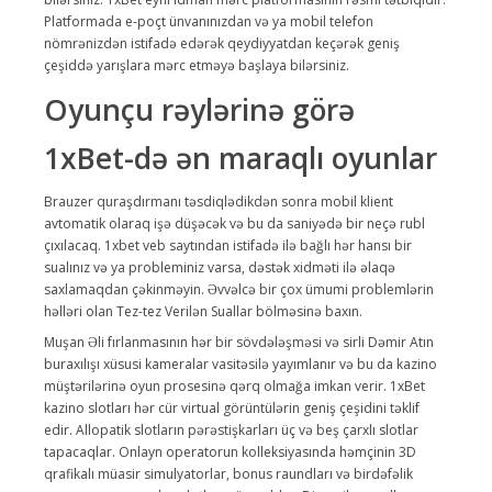
Platformada e-poçt ünvanınızdan və ya mobil telefon
nömrənizdən istifadə edərək qeydiyyatdan keçərək geniş
çeşiddə yarışlara mərc etməyə başlaya bilərsiniz.
Oyunçu rəylərinə görə
1xBet-də ən maraqlı oyunlar
Brauzer quraşdırmanı təsdiqlədikdən sonra mobil klient
avtomatik olaraq işə düşəcək və bu da saniyədə bir neçə rubl
çıxılacaq. 1xbet veb saytından istifadə ilə bağlı hər hansı bir
sualınız və ya probleminiz varsa, dəstək xidməti ilə əlaqə
saxlamaqdan çəkinməyin. Əvvəlcə bir çox ümumi problemlərin
həlləri olan Tez-tez Verilən Suallar bölməsinə baxın.
Muşan Əli fırlanmasının hər bir sövdələşməsi və sirli Dəmir Atın
buraxılışı xüsusi kameralar vasitəsilə yayımlanır və bu da kazino
müştərilərinə oyun prosesinə qərq olmağa imkan verir. 1xBet
kazino slotları hər cür virtual görüntülərin geniş çeşidini təklif
edir. Allopatik slotların pərəstişkarları üç və beş çarxlı slotlar
tapacaqlar. Onlayn operatorun kolleksiyasında həmçinin 3D
qrafikalı müasir simulyatorlar, bonus raundları və birdəfəlik