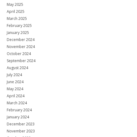
May 2025
April 2025
March 2025
February 2025
January 2025
December 2024
November 2024
October 2024
September 2024
August 2024
July 2024
June 2024
May 2024
April 2024
March 2024
February 2024
January 2024
December 2023
November 2023