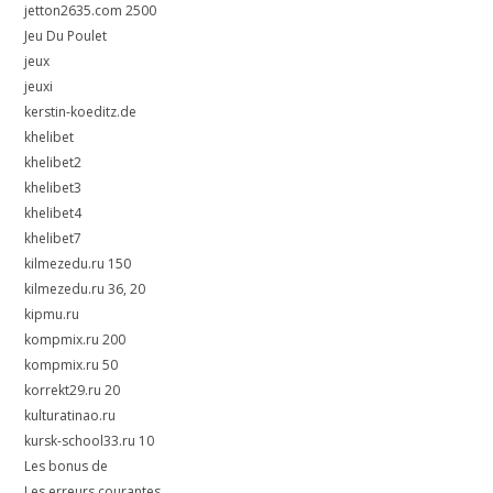
jetton2635.com 2500
Jeu Du Poulet
jeux
jeuxi
kerstin-koeditz.de
khelibet
khelibet2
khelibet3
khelibet4
khelibet7
kilmezedu.ru 150
kilmezedu.ru 36, 20
kipmu.ru
kompmix.ru 200
kompmix.ru 50
korrekt29.ru 20
kulturatinao.ru
kursk-school33.ru 10
Les bonus de
Les erreurs courantes