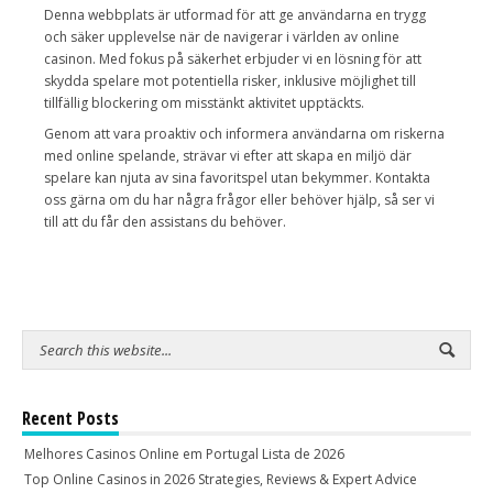
Denna webbplats är utformad för att ge användarna en trygg
och säker upplevelse när de navigerar i världen av online
casinon. Med fokus på säkerhet erbjuder vi en lösning för att
skydda spelare mot potentiella risker, inklusive möjlighet till
tillfällig blockering om misstänkt aktivitet upptäckts.
Genom att vara proaktiv och informera användarna om riskerna
med online spelande, strävar vi efter att skapa en miljö där
spelare kan njuta av sina favoritspel utan bekymmer. Kontakta
oss gärna om du har några frågor eller behöver hjälp, så ser vi
till att du får den assistans du behöver.
Recent Posts
Melhores Casinos Online em Portugal Lista de 2026
Top Online Casinos in 2026 Strategies, Reviews & Expert Advice