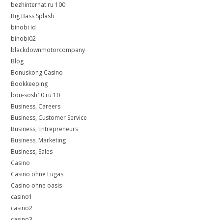
bezhinternat.ru 100
Big Bass Splash
binobi id
binobi02
blackdownmotorcompany
Blog
Bonuskong Casino
Bookkeeping
bou-sosh10.ru 10
Business, Careers
Business, Customer Service
Business, Entrepreneurs
Business, Marketing
Business, Sales
Casino
Casino ohne Lugas
Casino ohne oasis
casino1
casino2
casino3