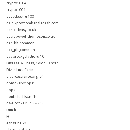
crypto10.04
crypto1004
daavdeev.ru 100
dainikprothombangladesh.com
danieldeasy.co.uk
davidpowell-thompson.co.uk
dec_bh_common
dec_pb_common
deeprockgalactic.ru 10
Disease & Illness, Colon Cancer
Divas Luck Casino
divorcescience.org (tr)
domovar-shop.ru
dopZ
doubelochka.ru 10
ds-elochka.ru 4, 6-8, 10
Dutch
EC
egbs1.ru 50
electric-tolk.ru