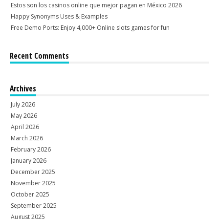
Estos son los casinos online que mejor pagan en México 2026
Happy Synonyms Uses & Examples
Free Demo Ports: Enjoy 4,000+ Online slots games for fun
Recent Comments
Archives
July 2026
May 2026
April 2026
March 2026
February 2026
January 2026
December 2025
November 2025
October 2025
September 2025
August 2025