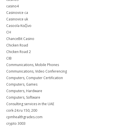
casino4
Casinovice ca
Casinovice uk
Casoola Καζίνο
CH
ChanceBit Casino
Chicken Road
Chicken Road 2
CIB
Communications, Mobile Phones
Communications, Video Conferencing
Computers, Computer Certification
Computers, Games
Computers, Hardware
Computers, Software
Consulting services in the UAE
cork-24.ru 150, 200
cpmhealthgrades.com
crypto 3003