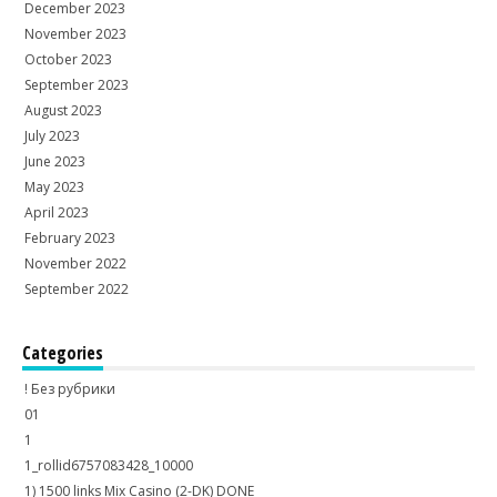
December 2023
November 2023
October 2023
September 2023
August 2023
July 2023
June 2023
May 2023
April 2023
February 2023
November 2022
September 2022
Categories
! Без рубрики
01
1
1_rollid6757083428_10000
1) 1500 links Mix Casino (2-DK) DONE