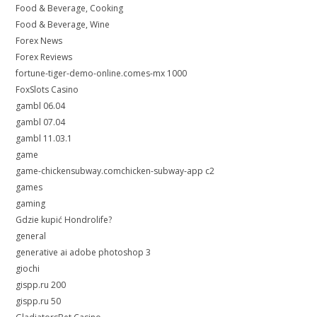
Food & Beverage, Cooking
Food & Beverage, Wine
Forex News
Forex Reviews
fortune-tiger-demo-online.comes-mx 1000
FoxSlots Casino
gambl 06.04
gambl 07.04
gambl 11.03.1
game
game-chickensubway.comchicken-subway-app c2
games
gaming
Gdzie kupić Hondrolife?
general
generative ai adobe photoshop 3
giochi
gispp.ru 200
gispp.ru 50