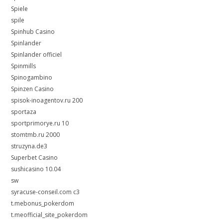
Spiele
spile
Spinhub Casino
Spinlander
Spinlander officiel
Spinmills
Spinogambino
Spinzen Casino
spisok-inoagentov.ru 200
sportaza
sportprimorye.ru 10
stomtmb.ru 2000
struzyna.de3
Superbet Casino
sushicasino 10.04
sw
syracuse-conseil.com c3
t.mebonus_pokerdom
t.meofficial_site_pokerdom