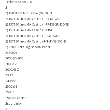
1xslots.us.com 200
2
2) 1500 links Mix Casino (NL) DONE
2) 157190 links Mix Casino (1-FR-DE-GR)
2) 157190 links Mix Casino (1-FR-DE-GR) DONE
2) 157190 links Mix Casino (1-GR)1
2) 157190 links Mix Casino (1-RO) DONE
2) 157190 links Mix Casino (4-IT-JP-NL) DONE
2) 22000 links English SMM Panel
2) 3000k
2000 80-20Z
2000A Z
2000AB Z
23.12
240682
2500allZ
2500Z
29black Casino
2sport.info
3