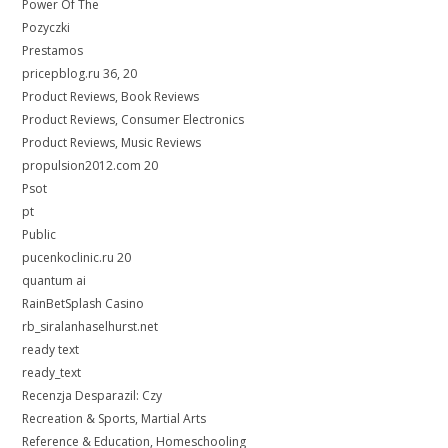
Power Of The
Pozyczki
Prestamos
pricepblog.ru 36, 20
Product Reviews, Book Reviews
Product Reviews, Consumer Electronics
Product Reviews, Music Reviews
propulsion2012.com 20
Psot
pt
Public
pucenkoclinic.ru 20
quantum ai
RainBetSplash Casino
rb_siralanhaselhurst.net
ready text
ready_text
Recenzja Desparazil: Czy
Recreation & Sports, Martial Arts
Reference & Education, Homeschooling