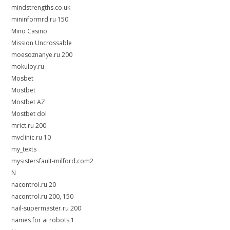
mindstrengths.co.uk
mininformrd.ru 150
Mino Casino
Mission Uncrossable
moesoznanye.ru 200
mokuloy.ru
Mosbet
Mostbet
Mostbet AZ
Mostbet dol
mrict.ru 200
mvclinic.ru 10
my_texts
mysistersfault-milford.com2
N
nacontrol.ru 20
nacontrol.ru 200, 150
nail-supermaster.ru 200
names for ai robots 1