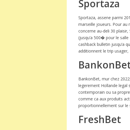
Sportaza
Sportaza, assene parmi 2019
marseille joueurs. Pour au 
concerne au-deli 30 plaisir,
(jusqu’a 500� pour le salle 
cashback bulletin jusqu’a q
additionnent le trip usager, 
BankonBe
BankonBet, mur chez 2022, 
legerement Hollande legal s
contemporain ou sa propre 
comme ca aux produits actu
proportionnellement sur le 
FreshBet