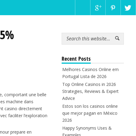
75%
Recent Posts
Melhores Casinos Online em
Portugal Lista de 2026
Top Online Casinos in 2026
Strategies, Reviews & Expert
e, comportant une belle
Advice
 des machine dans
Estos son los casinos online
nt casino directement
que mejor pagan en México
 faciliter l’exploration
2026
Happy Synonyms Uses &
amour prepare en
Examples