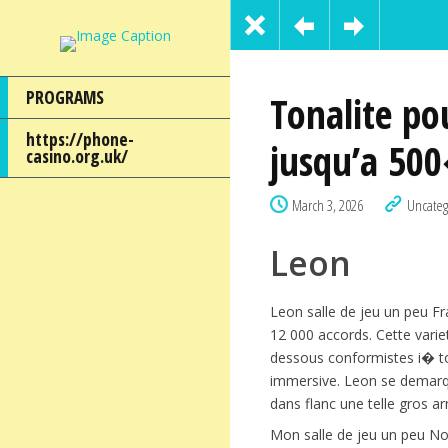
PROGRAMS
Tonalite po
https://phone-
jusqu’a 500
casino.org.uk/
March 3, 2026
Uncateg
Leon
Leon salle de jeu un peu F
12 000 accords. Cette vari
dessous conformistes i� to
immersive. Leon se demarqu
dans flanc une telle gros ar
Mon salle de jeu un peu Not