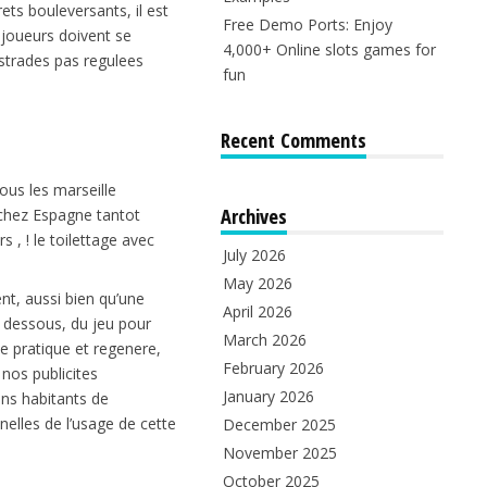
ets bouleversants, il est
Free Demo Ports: Enjoy
 joueurs doivent se
4,000+ Online slots games for
estrades pas regulees
fun
Recent Comments
ous les marseille
Archives
 chez Espagne tantot
 , ! le toilettage avec
July 2026
May 2026
nt, aussi bien qu’une
April 2026
 dessous, du jeu pour
March 2026
ne pratique et regenere,
February 2026
nos publicites
January 2026
ns habitants de
nelles de l’usage de cette
December 2025
November 2025
October 2025