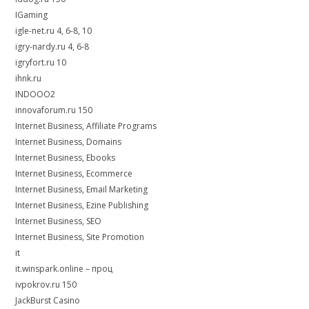
IGaming
igle-net.ru 4, 6-8, 10
igry-nardy.ru 4, 6-8
igryfort.ru 10
ihnk.ru
INDOOO2
innovaforum.ru 150
Internet Business, Affiliate Programs
Internet Business, Domains
Internet Business, Ebooks
Internet Business, Ecommerce
Internet Business, Email Marketing
Internet Business, Ezine Publishing
Internet Business, SEO
Internet Business, Site Promotion
it
it.winspark.online – проц
ivpokrov.ru 150
JackBurst Casino