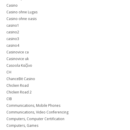
Casino
Casino ohne Lugas
Casino ohne oasis
casino1
casino2
casino3
casino4
Casinovice ca
Casinovice uk
Casoola Καζίνο
CH
ChanceBit Casino
Chicken Road
Chicken Road 2
CIB
Communications, Mobile Phones
Communications, Video Conferencing
Computers, Computer Certification
Computers, Games