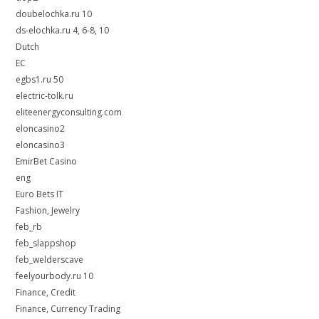
doubelochka.ru 10
ds-elochka.ru 4, 6-8, 10
Dutch
EC
egbs1.ru 50
electric-tolk.ru
eliteenergyconsulting.com
eloncasino2
eloncasino3
EmirBet Casino
eng
Euro Bets IT
Fashion, Jewelry
feb_rb
feb_slappshop
feb_welderscave
feelyourbody.ru 10
Finance, Credit
Finance, Currency Trading