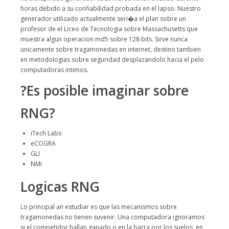
horas debido a su confiabilidad probada en el lapso. Nuestro
generador utilizado actualmente seri�a el plan sobre un
profesor de el Liceo de Tecnologia sobre Massachusetts que
muestra algun operacion md5 sobre 128 bits. Sirve nunca
unicamente sobre tragamonedas en internet, destino tambien
en metodologias sobre seguridad desplazandolo hacia el pelo
computadoras intimos.
?Es posible imaginar sobre
RNG?
iTech Labs
eCOGRA
GLI
NMi
Logicas RNG
Lo principal an estudiar es que las mecanismos sobre
tragamonedas no tienen suvenir. Una computadora ignoramos
si el competidor hallan ganado o en la barra por los suelos, en