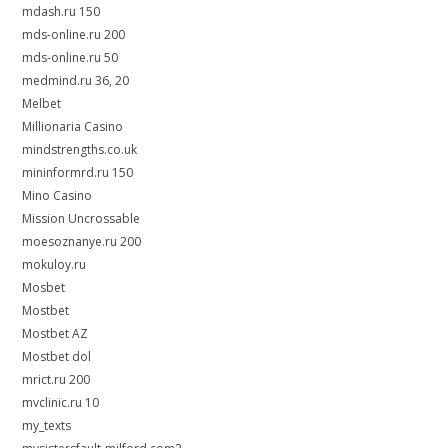
mdash.ru 150
mds-online.ru 200
mds-online.ru 50
medmind.ru 36, 20
Melbet
Millionaria Casino
mindstrengths.co.uk
mininformrd.ru 150
Mino Casino
Mission Uncrossable
moesoznanye.ru 200
mokuloy.ru
Mosbet
Mostbet
Mostbet AZ
Mostbet dol
mrict.ru 200
mvclinic.ru 10
my_texts