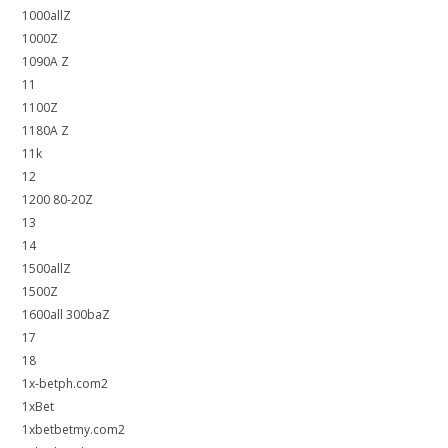
1000allZ
1000Z
1090A Z
11
1100Z
1180A Z
11k
12
1200 80-20Z
13
14
1500allZ
1500Z
1600all 300baZ
17
18
1x-betph.com2
1xBet
1xbetbetmy.com2