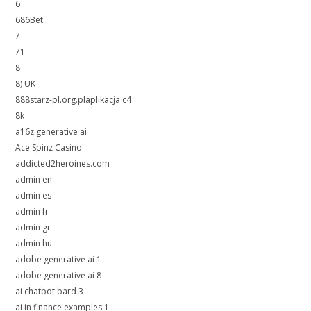
6
686Bet
7
71
8
8) UK
888starz-pl.org.plaplikacja c4
8k
a16z generative ai
Ace Spinz Casino
addicted2heroines.com
admin en
admin es
admin fr
admin gr
admin hu
adobe generative ai 1
adobe generative ai 8
ai chatbot bard 3
ai in finance examples 1