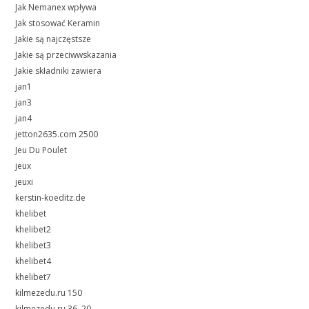
Jak Nemanex wpływa
Jak stosować Keramin
Jakie są najczęstsze
Jakie są przeciwwskazania
Jakie składniki zawiera
jan1
jan3
jan4
jetton2635.com 2500
Jeu Du Poulet
jeux
jeuxi
kerstin-koeditz.de
khelibet
khelibet2
khelibet3
khelibet4
khelibet7
kilmezedu.ru 150
kilmezedu.ru 36, 20