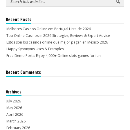
Recent Posts
Melhores Casinos Online em Portugal Lista de 2026
Top Online Casinos in 2026 Strategies, Reviews & Expert Advice
Estos son los casinos online que mejor pagan en México 2026
Happy Synonyms Uses & Examples
Free Demo Ports: Enjoy 4,000+ Online slots games for fun
Recent Comments
Archives
July 2026
May 2026
April 2026
March 2026
February 2026