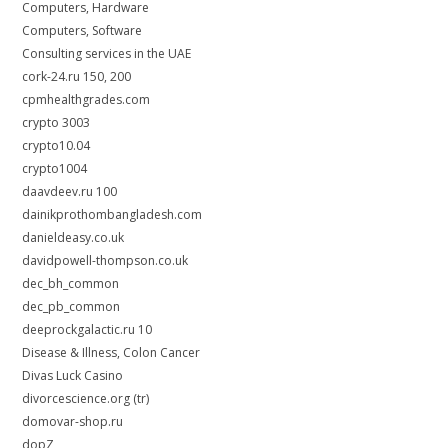
Computers, Hardware
Computers, Software
Consulting services in the UAE
cork-24.ru 150, 200
cpmhealthgrades.com
crypto 3003
crypto10.04
crypto1004
daavdeev.ru 100
dainikprothombangladesh.com
danieldeasy.co.uk
davidpowell-thompson.co.uk
dec_bh_common
dec_pb_common
deeprockgalactic.ru 10
Disease & Illness, Colon Cancer
Divas Luck Casino
divorcescience.org (tr)
domovar-shop.ru
dopZ