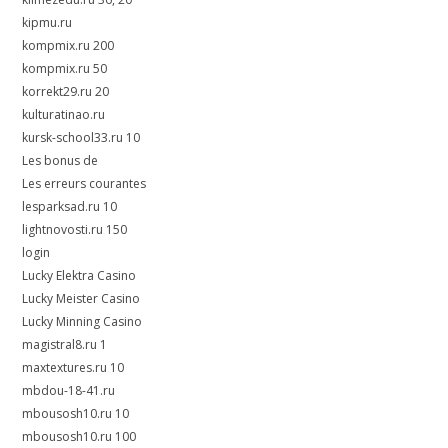
kipmu.ru
kompmix.ru 200
kompmix.ru 50
korrekt29.ru 20
kulturatinao.ru
kursk-school33.ru 10
Les bonus de
Les erreurs courantes
lesparksad.ru 10
lightnovosti.ru 150
login
Lucky Elektra Casino
Lucky Meister Casino
Lucky Minning Casino
magistral8.ru 1
maxtextures.ru 10
mbdou-18-41.ru
mbousosh10.ru 10
mbousosh10.ru 100