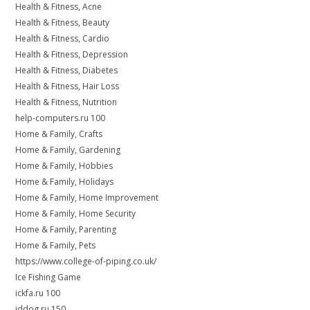
Health & Fitness, Acne
Health & Fitness, Beauty
Health & Fitness, Cardio
Health & Fitness, Depression
Health & Fitness, Diabetes
Health & Fitness, Hair Loss
Health & Fitness, Nutrition
help-computers.ru 100
Home & Family, Crafts
Home & Family, Gardening
Home & Family, Hobbies
Home & Family, Holidays
Home & Family, Home Improvement
Home & Family, Home Security
Home & Family, Parenting
Home & Family, Pets
https://www.college-of-piping.co.uk/
Ice Fishing Game
ickfa.ru 100
iddog.ru 150