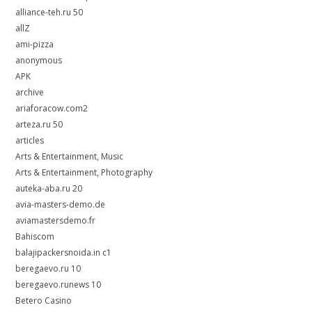
alliance-teh.ru 50
allZ
ami-pizza
anonymous
APK
archive
ariaforacow.com2
arteza.ru 50
articles
Arts & Entertainment, Music
Arts & Entertainment, Photography
auteka-aba.ru 20
avia-masters-demo.de
aviamastersdemo.fr
Bahiscom
balajipackersnoida.in c1
beregaevo.ru 10
beregaevo.runews 10
Betero Casino