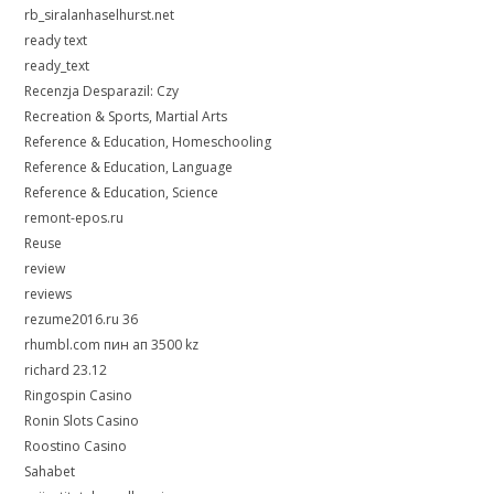
rb_siralanhaselhurst.net
ready text
ready_text
Recenzja Desparazil: Czy
Recreation & Sports, Martial Arts
Reference & Education, Homeschooling
Reference & Education, Language
Reference & Education, Science
remont-epos.ru
Reuse
review
reviews
rezume2016.ru 36
rhumbl.com пин ап 3500 kz
richard 23.12
Ringospin Casino
Ronin Slots Casino
Roostino Casino
Sahabet